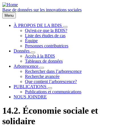
Aller
au
Base de données sur les innovations sociales
contenu
Menu
principal
À PROPOS DE LA BDIS
sous-
Qu'est-ce que la BDIS?
Main
navigation
Liste des études de cas
À
navigation
Équipe
PROPOS
Personnes contributrices
DE
LA
Données
sous-
BDIS
Accès à la BDIS
navigation
Tableaux de données
Données
Arborescence
sous-
Rechercher dans l’arborescence
navigation
Recherche avancée
Arborescence
Que contient l’arborescence?
PUBLICATIONS
sous-
Publications et communications
navigation
NOUS JOINDRE
PUBLICATIONS
14.2. Économie sociale et
solidaire