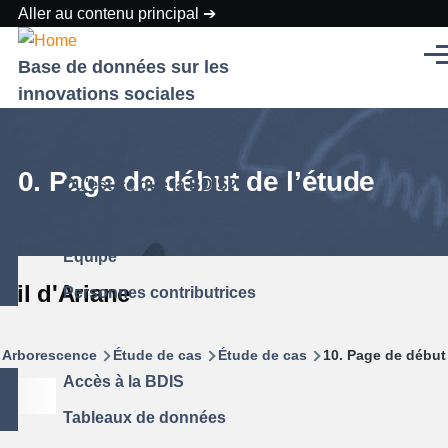
Aller au contenu principal
Men
Base de données sur les
innovations sociales
10. Page de début de l’étude
Qu'est-ce que la BDIS?
Liste des études de cas
Équipe
Fil d'Ariane
Personnes contributrices
Arborescence
Étude de cas
Étude de cas
10. Page de début 
Accès à la BDIS
Tableaux de données