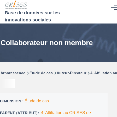
Aller au contenu principal
Men
Base de données sur les
innovations sociales
Collaborateur non membre
Fil
Arborescence
Étude de cas
Auteur-Directeur
4. Affiliation 
d'Ariane
Étude de cas
DIMENSION
4. Affiliation au CRISES de
PARENT (ATTRIBUT)