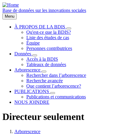
Aller
au
Base de données sur les innovations sociales
contenu
Menu
principal
À PROPOS DE LA BDIS
sous-
Qu'est-ce que la BDIS?
Main
navigation
Liste des études de cas
À
navigation
Équipe
PROPOS
Personnes contributrices
DE
LA
Données
sous-
BDIS
Accès à la BDIS
navigation
Tableaux de données
Données
Arborescence
sous-
Rechercher dans l’arborescence
navigation
Recherche avancée
Arborescence
Que contient l’arborescence?
PUBLICATIONS
sous-
Publications et communications
navigation
NOUS JOINDRE
PUBLICATIONS
Directeur seulement
Arborescence