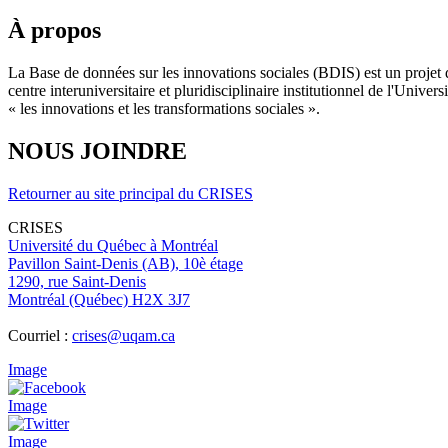
À propos
La Base de données sur les innovations sociales (BDIS) est un projet 
centre interuniversitaire et pluridisciplinaire institutionnel de l'Un
« les innovations et les transformations sociales ».
NOUS JOINDRE
Retourner au site principal du CRISES
CRISES
Université du Québec à Montréal
Pavillon Saint-Denis (AB), 10è étage
1290, rue Saint-Denis
Montréal (Québec) H2X 3J7
Courriel :
crises@uqam.ca
Image
Image
Image