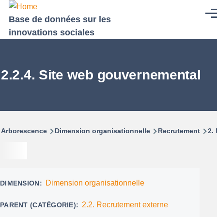
Aller au contenu principal
Men
Base de données sur les
innovations sociales
2.2.4. Site web gouvernemental
Fil
Arborescence
Dimension organisationnelle
Recrutement
2.
d'Ariane
Dimension organisationnelle
DIMENSION
2.2. Recrutement externe
PARENT (CATÉGORIE)