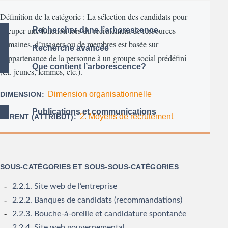
Définition de la catégorie : La sélection des candidats pour
occuper une fonction lors du recrutement de ressources
Rechercher dans l’arborescence
humaines, d’usagers ou de membres est basée sur
Recherche avancée
l’appartenance de la personne à un groupe social prédéfini
Que contient l’arborescence?
(ex. jeunes, femmes, etc.).
Dimension organisationnelle
DIMENSION
Publications et communications
2. Moyens de recrutement
PARENT (ATTRIBUT)
SOUS-CATÉGORIES ET SOUS-SOUS-CATÉGORIES
2.2.1. Site web de l’entreprise
2.2.2. Banques de candidats (recommandations)
2.2.3. Bouche-à-oreille et candidature spontanée
2.2.4. Site web gouvernemental