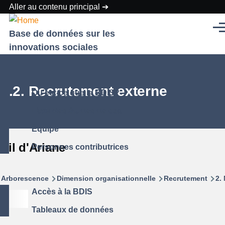
Aller au contenu principal
Men
Base de données sur les
innovations sociales
2.2. Recrutement externe
Qu'est-ce que la BDIS?
Liste des études de cas
Équipe
Fil d'Ariane
Personnes contributrices
Arborescence
Dimension organisationnelle
Recrutement
2.
Accès à la BDIS
Tableaux de données