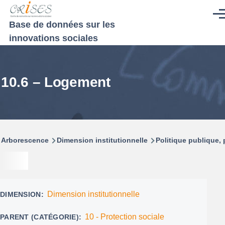
Aller au contenu principal
Men
Base de données sur les
innovations sociales
10.6 – Logement
Fil
Arborescence
Dimension institutionnelle
Politique publique
d'Ariane
Dimension institutionnelle
DIMENSION
10 - Protection sociale
PARENT (CATÉGORIE)