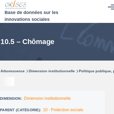
Aller au contenu principal
Men
Base de données sur les
innovations sociales
10.5 – Chômage
Fil
Arborescence
Dimension institutionnelle
Politique publique
d'Ariane
Dimension institutionnelle
DIMENSION
10 - Protection sociale
PARENT (CATÉGORIE)