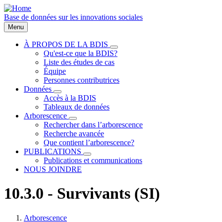
Aller
au
Base de données sur les innovations sociales
contenu
Menu
principal
À PROPOS DE LA BDIS
sous-
Qu'est-ce que la BDIS?
Main
navigation
Liste des études de cas
À
navigation
Équipe
PROPOS
Personnes contributrices
DE
LA
Données
sous-
BDIS
Accès à la BDIS
navigation
Tableaux de données
Données
Arborescence
sous-
Rechercher dans l’arborescence
navigation
Recherche avancée
Arborescence
Que contient l’arborescence?
PUBLICATIONS
sous-
Publications et communications
navigation
NOUS JOINDRE
PUBLICATIONS
10.3.0 - Survivants (SI)
Arborescence