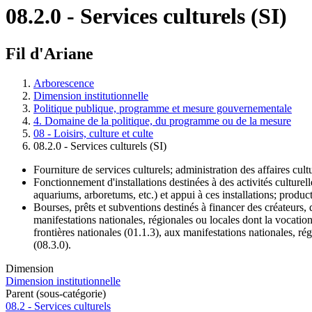
08.2.0 - Services culturels (SI)
Fil d'Ariane
Arborescence
Dimension institutionnelle
Politique publique, programme et mesure gouvernementale
4. Domaine de la politique, du programme ou de la mesure
08 - Loisirs, culture et culte
08.2.0 - Services culturels (SI)
Fourniture de services culturels; administration des affaires cultu
Fonctionnement d'installations destinées à des activités culturel
aquariums, arboretums, etc.) et appui à ces installations; product
Bourses, prêts et subventions destinés à financer des créateurs, d
manifestations nationales, régionales ou locales dont la vocation
frontières nationales (01.1.3), aux manifestations nationales, rég
(08.3.0).
Dimension
Dimension institutionnelle
Parent (sous-catégorie)
08.2 - Services culturels