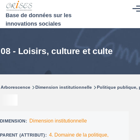
Aller au contenu principal
Men
Base de données sur les
innovations sociales
08 - Loisirs, culture et culte
Fil
Arborescence
Dimension institutionnelle
Politique publique
d'Ariane
Dimension institutionnelle
DIMENSION
4. Domaine de la politique,
PARENT (ATTRIBUT)