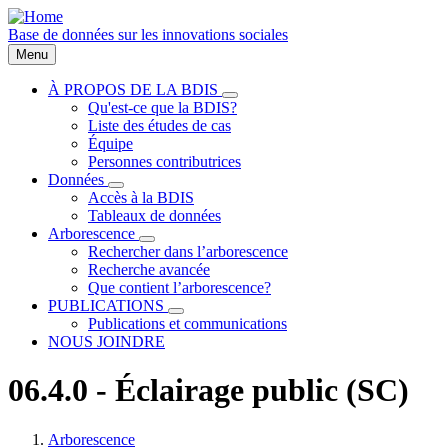
Aller
au
Base de données sur les innovations sociales
contenu
Menu
principal
À PROPOS DE LA BDIS
sous-
Qu'est-ce que la BDIS?
Main
navigation
Liste des études de cas
À
navigation
Équipe
PROPOS
Personnes contributrices
DE
LA
Données
sous-
BDIS
Accès à la BDIS
navigation
Tableaux de données
Données
Arborescence
sous-
Rechercher dans l’arborescence
navigation
Recherche avancée
Arborescence
Que contient l’arborescence?
PUBLICATIONS
sous-
Publications et communications
navigation
NOUS JOINDRE
PUBLICATIONS
06.4.0 - Éclairage public (SC)
Arborescence