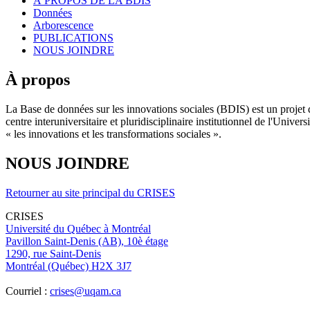
À PROPOS DE LA BDIS
Données
Arborescence
PUBLICATIONS
NOUS JOINDRE
À propos
La Base de données sur les innovations sociales (BDIS) est un projet 
centre interuniversitaire et pluridisciplinaire institutionnel de l'Un
« les innovations et les transformations sociales ».
NOUS JOINDRE
Retourner au site principal du CRISES
CRISES
Université du Québec à Montréal
Pavillon Saint-Denis (AB), 10è étage
1290, rue Saint-Denis
Montréal (Québec) H2X 3J7
Courriel :
crises@uqam.ca