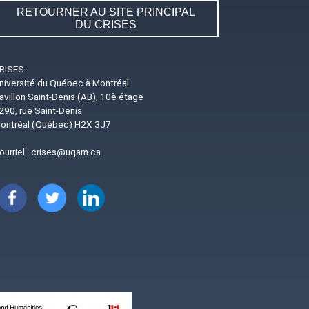
RETOURNER AU SITE PRINCIPAL
DU CRISES
RISES
niversité du Québec à Montréal
avillon Saint-Denis (AB), 10è étage
290, rue Saint-Denis
ontréal (Québec) H2X 3J7
ourriel :
crises@uqam.ca
Image
Image
Image