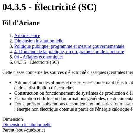
04.3.5 - Électricité (SC)
Fil d'Ariane
Arborescence
Dimension institutionnelle
Politique publique, programme et mesure gouvernementale
4. Domaine de la politique, du programme ou de la mesure
04 - Affaires économiques
04.3.5 - Électricité (SC)
Cette classe concerne les sources d'électricité classiques (centrales th
Administration des affaires et des services concernant l'électrici
et de la distribution d'électricité;
Construction ou fonctionnement de systèmes de production d'élec
Élaboration et diffusion d'informations générales, de documentatio
Dons, prêts ou subventions de soutien aux industries fournissant 
: énergie non électrique obtenue à partir de l'énergie calorique é
Dimension
Dimension institutionnelle
Parent (sous-catégorie)