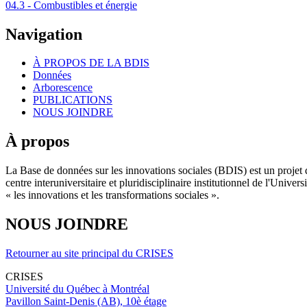
04.3 - Combustibles et énergie
Navigation
À PROPOS DE LA BDIS
Données
Arborescence
PUBLICATIONS
NOUS JOINDRE
À propos
La Base de données sur les innovations sociales (BDIS) est un projet 
centre interuniversitaire et pluridisciplinaire institutionnel de l'Un
« les innovations et les transformations sociales ».
NOUS JOINDRE
Retourner au site principal du CRISES
CRISES
Université du Québec à Montréal
Pavillon Saint-Denis (AB), 10è étage