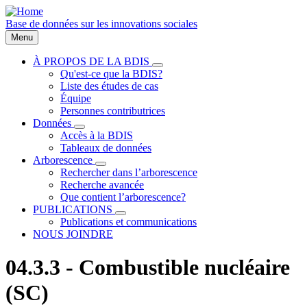
Aller
au
Base de données sur les innovations sociales
contenu
Menu
principal
À PROPOS DE LA BDIS
sous-
Qu'est-ce que la BDIS?
Main
navigation
Liste des études de cas
À
navigation
Équipe
PROPOS
Personnes contributrices
DE
LA
Données
sous-
BDIS
Accès à la BDIS
navigation
Tableaux de données
Données
Arborescence
sous-
Rechercher dans l’arborescence
navigation
Recherche avancée
Arborescence
Que contient l’arborescence?
PUBLICATIONS
sous-
Publications et communications
navigation
NOUS JOINDRE
PUBLICATIONS
04.3.3 - Combustible nucléaire
(SC)