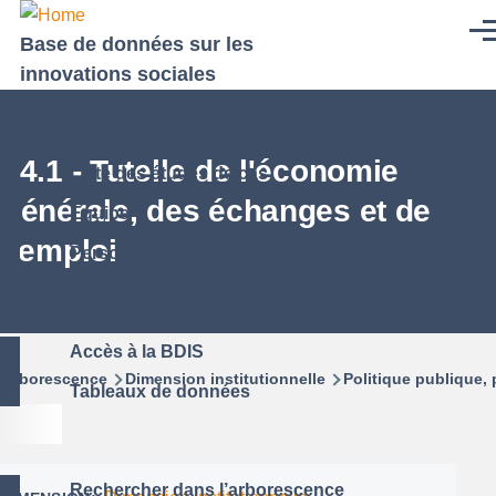
Aller au contenu principal
Men
Base de données sur les
innovations sociales
Qu'est-ce que la BDIS?
04.1 - Tutelle de l'économie
Liste des études de cas
générale, des échanges et de
Équipe
l'emploi
Personnes contributrices
Accès à la BDIS
Fil
Arborescence
Dimension institutionnelle
Politique publique
Tableaux de données
d'Ariane
Rechercher dans l’arborescence