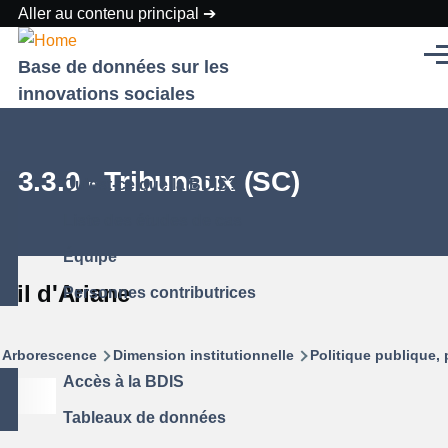
Aller au contenu principal
Men
Base de données sur les
innovations sociales
03.3.0 - Tribunaux (SC)
Qu'est-ce que la BDIS?
Liste des études de cas
Équipe
Fil d'Ariane
Personnes contributrices
Arborescence
Dimension institutionnelle
Politique publique
Accès à la BDIS
Tableaux de données