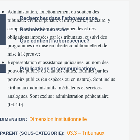
Administration, fonctionnement ou soutien des
Rechercher dans l’arborescence
tribunaux civils et pénaux et du système judiciaire, y
compris mise à exécution des amendes et des
Recherche avancée
obligations imposées par les tribunaux, et suivi des
Que contient l’arborescence?
programmes de mise en liberté conditionnelle et de
mise à l'épreuve;
Représentation et assistance judiciaires, au nom des
Publications et communications
pouvoirs publics ou d'autres entités, fournies par les
pouvoirs publics (en espèces ou en nature). Sont inclus
: tribunaux administratifs, médiateurs et services
analogues. Sont exclus : administration pénitentiaire
(03.4.0).
Dimension institutionnelle
DIMENSION
03.3 – Tribunaux
PARENT (SOUS-CATÉGORIE)