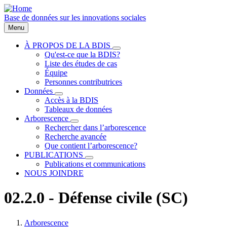
Aller
au
Base de données sur les innovations sociales
contenu
Menu
principal
À PROPOS DE LA BDIS
sous-
Qu'est-ce que la BDIS?
Main
navigation
Liste des études de cas
À
navigation
Équipe
PROPOS
Personnes contributrices
DE
LA
Données
sous-
BDIS
Accès à la BDIS
navigation
Tableaux de données
Données
Arborescence
sous-
Rechercher dans l’arborescence
navigation
Recherche avancée
Arborescence
Que contient l’arborescence?
PUBLICATIONS
sous-
Publications et communications
navigation
NOUS JOINDRE
PUBLICATIONS
02.2.0 - Défense civile (SC)
Arborescence