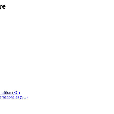
re
nsition (SC)
ternationales (SC)