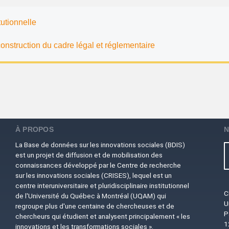
tutionnelle
onstruction du cadre légal et réglementaire
À PROPOS
N
La Base de données sur les innovations sociales (BDIS)
est un projet de diffusion et de mobilisation des
connaissances développé par le Centre de recherche
sur les innovations sociales (CRISES), lequel est un
centre interuniversitaire et pluridisciplinaire institutionnel
C
de l'Université du Québec à Montréal (UQAM) qui
U
regroupe plus d'une centaine de chercheuses et de
P
chercheurs qui étudient et analysent principalement « les
1
innovations et les transformations sociales ».