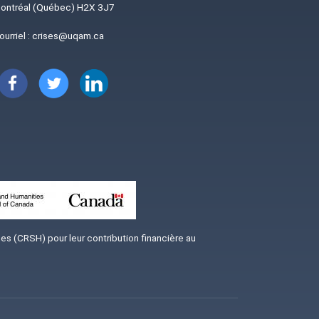
ontréal (Québec) H2X 3J7
ourriel :
crises@uqam.ca
Image
Image
Image
s (CRSH) pour leur contribution financière au