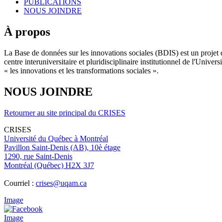
PUBLICATIONS
NOUS JOINDRE
À propos
La Base de données sur les innovations sociales (BDIS) est un projet 
centre interuniversitaire et pluridisciplinaire institutionnel de l'Un
« les innovations et les transformations sociales ».
NOUS JOINDRE
Retourner au site principal du CRISES
CRISES
Université du Québec à Montréal
Pavillon Saint-Denis (AB), 10è étage
1290, rue Saint-Denis
Montréal (Québec) H2X 3J7
Courriel :
crises@uqam.ca
Image
Image