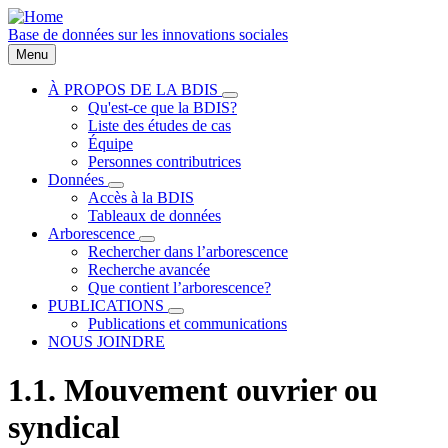
Aller
au
Base de données sur les innovations sociales
contenu
Menu
principal
À PROPOS DE LA BDIS
sous-
Qu'est-ce que la BDIS?
Main
navigation
Liste des études de cas
À
navigation
Équipe
PROPOS
Personnes contributrices
DE
LA
Données
sous-
BDIS
Accès à la BDIS
navigation
Tableaux de données
Données
Arborescence
sous-
Rechercher dans l’arborescence
navigation
Recherche avancée
Arborescence
Que contient l’arborescence?
PUBLICATIONS
sous-
Publications et communications
navigation
NOUS JOINDRE
PUBLICATIONS
1.1. Mouvement ouvrier ou
syndical