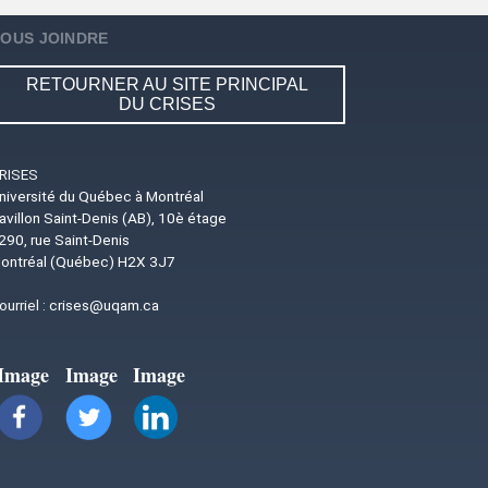
OUS JOINDRE
RETOURNER AU SITE PRINCIPAL
DU CRISES
RISES
niversité du Québec à Montréal
avillon Saint-Denis (AB), 10è étage
290, rue Saint-Denis
ontréal (Québec) H2X 3J7
ourriel :
crises@uqam.ca
Image
Image
Image