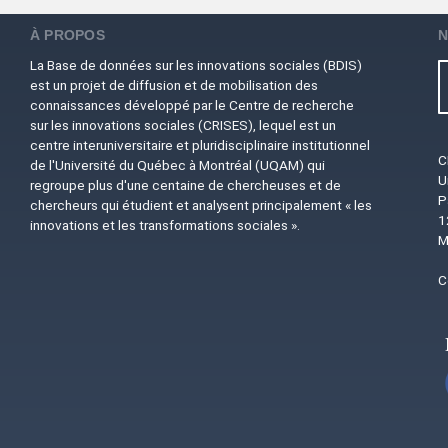
À PROPOS
N
La Base de données sur les innovations sociales (BDIS)
est un projet de diffusion et de mobilisation des
connaissances développé par le Centre de recherche
sur les innovations sociales (CRISES), lequel est un
centre interuniversitaire et pluridisciplinaire institutionnel
C
de l'Université du Québec à Montréal (UQAM) qui
U
regroupe plus d'une centaine de chercheuses et de
P
chercheurs qui étudient et analysent principalement « les
1
innovations et les transformations sociales ».
M
C