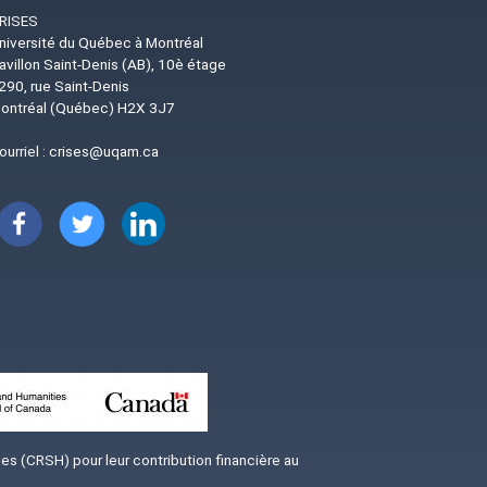
RISES
niversité du Québec à Montréal
avillon Saint-Denis (AB), 10è étage
290, rue Saint-Denis
ontréal (Québec) H2X 3J7
ourriel :
crises@uqam.ca
Image
Image
Image
s (CRSH) pour leur contribution financière au