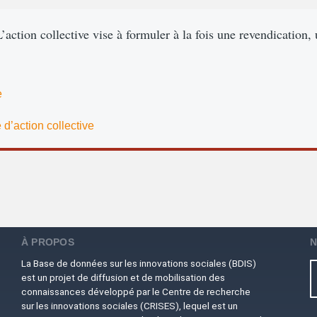
L’action collective vise à formuler à la fois une revendication,
e
 d’action collective
À PROPOS
N
La Base de données sur les innovations sociales (BDIS)
est un projet de diffusion et de mobilisation des
connaissances développé par le Centre de recherche
sur les innovations sociales (CRISES), lequel est un